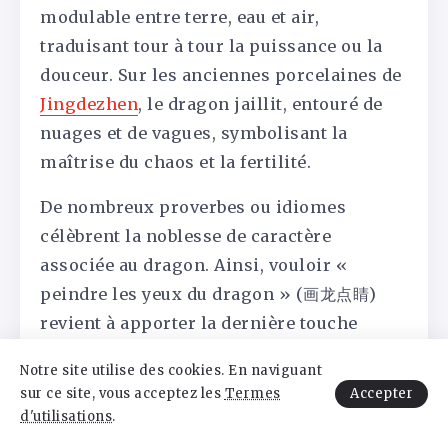
modulable entre terre, eau et air,
traduisant tour à tour la puissance ou la
douceur. Sur les anciennes porcelaines de
Jingdezhen
, le dragon jaillit, entouré de
nuages et de vagues, symbolisant la
maîtrise du chaos et la fertilité.
De nombreux proverbes ou idiomes
célèbrent la noblesse de caractère
associée au dragon. Ainsi, vouloir «
peindre les yeux du dragon » (画龙点睛)
revient à apporter la dernière touche
décisive à une œuvre. L’expression « tigre
Notre site utilise des cookies. En naviguant
accroupi, dragon caché » illustre les
Accepter
sur ce site, vous acceptez les
Termes
talents dissimulés, tout comme le « vœu
d'utilisations
.
de voir son fils devenir un dragon »