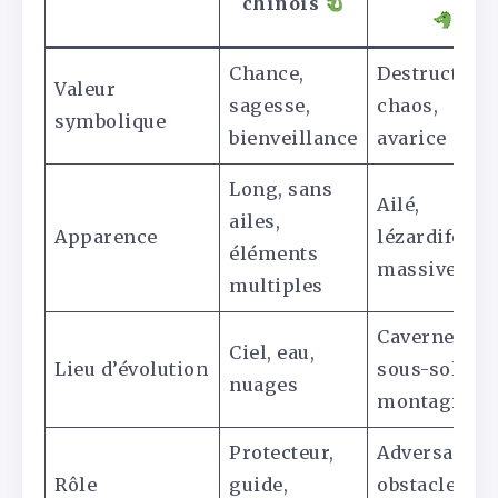
chinois
Chance,
Destruction,
Valeur
sagesse,
chaos,
symbolique
bienveillance
avarice
Long, sans
Ailé,
ailes,
Apparence
lézardiforme
éléments
massive
multiples
Cavernes,
Ciel, eau,
Lieu d’évolution
sous-sol,
nuages
montagnes
Protecteur,
Adversaire,
Rôle
guide,
obstacle à