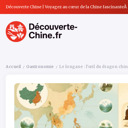
À
Découverte Chine | Voyagez au cœur de la Chine fascinante
Accueil
Gastronomie
Le longane : l’œil du dragon chin
/
/