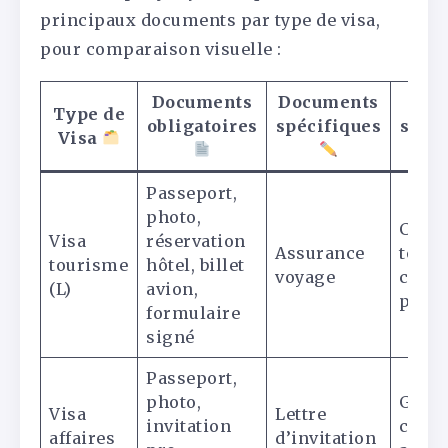
principaux documents par type de visa,
pour comparaison visuelle :
Documents
Documents
C
Type de
obligatoires
spécifiques
supp
Visa
Passeport,
photo,
Cons
Visa
réservation
Assurance
toute
tourisme
hôtel, billet
voyage
confi
(L)
avion,
par m
formulaire
signé
Passeport,
photo,
Garde
Visa
Lettre
invitation
corr
affaires
d’invitation