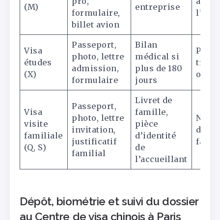
pro,
avec
(M)
entreprise
formulaire,
l’org
billet avion
Passeport,
Bilan
Visa
Prépa
photo, lettre
médical si
études
tradu
admission,
plus de 180
(X)
offici
formulaire
jours
Livret de
Passeport,
Visa
famille,
photo, lettre
Notar
visite
pièce
invitation,
docu
familiale
d’identité
justificatif
famil
(Q, S)
de
familial
l’accueillant
Dépôt, biométrie et suivi du dossier
au Centre de visa chinois à Paris