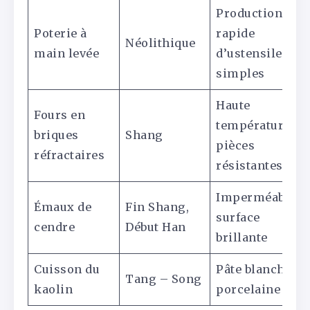
Production
Poterie à
rapide
Néolithique
main levée
d’ustensiles
simples
Haute
Fours en
température,
briques
Shang
pièces
réfractaires
résistantes
Imperméabilité
Émaux de
Fin Shang,
surface
cendre
Début Han
brillante
Cuisson du
Pâte blanche,
Tang – Song
kaolin
porcelaine