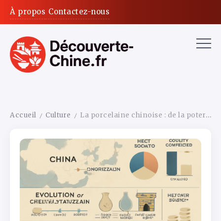
À propos
Contactez-nous
Accueil
Culture
La porcelaine chinoise : de la poterie néolithique aux fours de Jingdezhen, 7 000 ans d’excellence
/
/