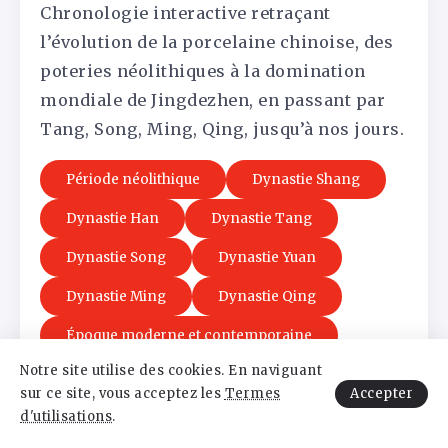
Chronologie interactive retraçant
l’évolution de la porcelaine chinoise, des
poteries néolithiques à la domination
mondiale de Jingdezhen, en passant par
Tang, Song, Ming, Qing, jusqu’à nos jours.
Période néolithique
Dynastie Shang
Dynastie Han
Dynastie Tang
Dynastie Song
Dynastie Yuan
Dynastie Ming
Dynastie Qing
Époque moderne et contemporaine
Période néolithique (env. 5000-2000 av.
Notre site utilise des cookies. En naviguant
J.-C.)
Accepter
sur ce site, vous acceptez les
Termes
d'utilisations
.
Premières poteries en terres cuites