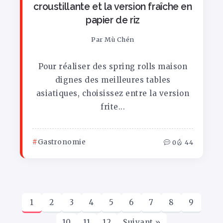
croustillante et la version fraîche en
papier de riz
Par
Mù Chén
Pour réaliser des spring rolls maison
dignes des meilleures tables
asiatiques, choisissez entre la version
frite...
Gastronomie
0
44
1
2
3
4
5
6
7
8
9
10
11
12
Suivant »