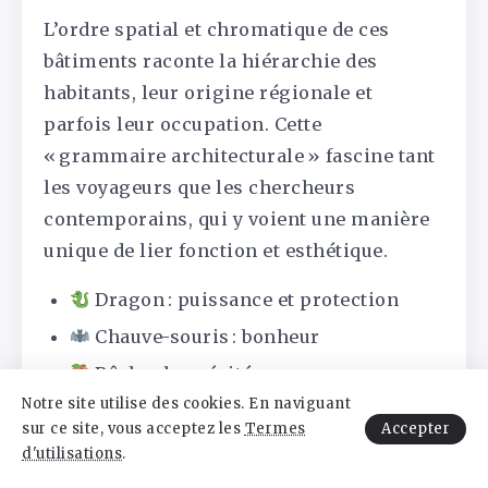
L’ordre spatial et chromatique de ces
bâtiments raconte la hiérarchie des
habitants, leur origine régionale et
parfois leur occupation. Cette
« grammaire architecturale » fascine tant
les voyageurs que les chercheurs
contemporains, qui y voient une manière
unique de lier fonction et esthétique.
Dragon : puissance et protection
Chauve-souris : bonheur
Pêche : longévité
Notre site utilise des cookies. En naviguant
Porte rouge : prospérité et sécurité
Accepter
sur ce site, vous acceptez les
Termes
Bambou : résistance et rectitude
d'utilisations
.