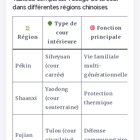
dans différentes régions chinoises
Type de
Fonction
cour
Région
principale
s
intérieure
Siheyuan
Vie familiale
Po
Pékin
(cour
multi-
ar
carrée)
générationnelle
fr
Yaodong
En
Protection
Shaanxi
(cour
pu
thermique
souterraine)
en
M
Tulou (cour
Défense
pé
Fujian
circulaire)
communautaire
ép