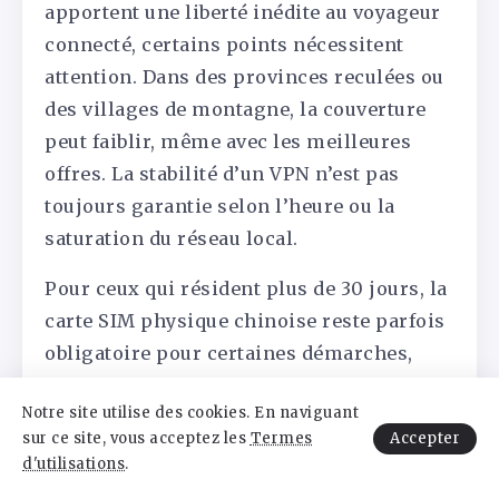
apportent une liberté inédite au voyageur
connecté, certains points nécessitent
attention. Dans des provinces reculées ou
des villages de montagne, la couverture
peut faiblir, même avec les meilleures
offres. La stabilité d’un VPN n’est pas
toujours garantie selon l’heure ou la
saturation du réseau local.
Pour ceux qui résident plus de 30 jours, la
carte SIM physique chinoise reste parfois
obligatoire pour certaines démarches,
comme l’ouverture d’un compte bancaire
Notre site utilise des cookies. En naviguant
ou l’accès aux services d’administration
Accepter
sur ce site, vous acceptez les
Termes
locale.
d'utilisations
.