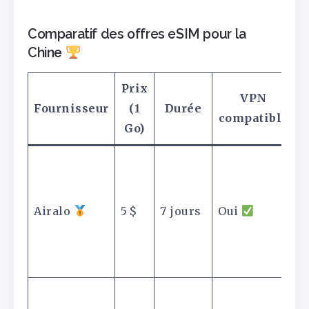
Comparatif des offres eSIM pour la
Chine
Prix
VPN
Fournisseur
(1
Durée
compatible
Go)
T
i
s
Airalo
5 $
7 jours
Oui
V
i
r
D