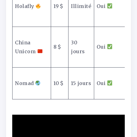
i
Holafly
19 $
Illimité
Oui
s
c
E
China
30
c
8 $
Oui
Unicom
jours
C
c
M
Nomad
10 $
15 jours
Oui
f
v