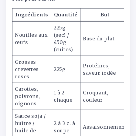
Ingrédients
Quantité
But
E
225g
Nouilles aux
(sec) /
Base du plat
œufs
450g
(cuites)
Grosses
Protéines,
crevettes
225g
saveur iodée
roses
Carottes,
1 à 2
Croquant,
poivrons,
chaque
couleur
oignons
Sauce soja /
huître /
2 à 3 c. à
Assaisonnement
huile de
soupe