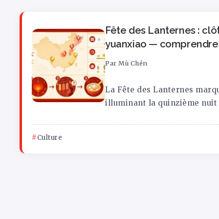
Fête des Lanternes : clô
yuanxiao — comprendre l
Par
Mù Chén
La Fête des Lanternes marqu
illuminant la quinzième nuit 
Culture