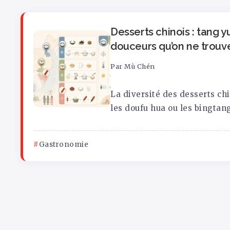
Desserts chinois : tang y
douceurs qu’on ne trouv
Par
Mù Chén
La diversité des desserts chi
les doufu hua ou les bingtang 
Gastronomie