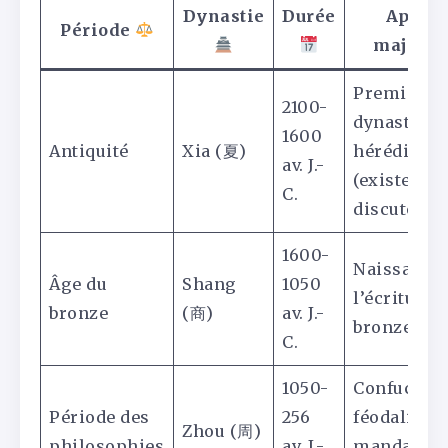
Dynastie
Durée
Apport
Période
majeur
Première
2100-
dynastie
1600
Antiquité
Xia (夏)
héréditair
av. J.-
(existence
C.
discutée)
1600-
Naissance 
Âge du
Shang
1050
l’écriture,
bronze
(商)
av. J.-
bronze ritu
C.
1050-
Confucian
Période des
256
féodalité,
Zhou (周)
philosophies
av. J.-
mandats d