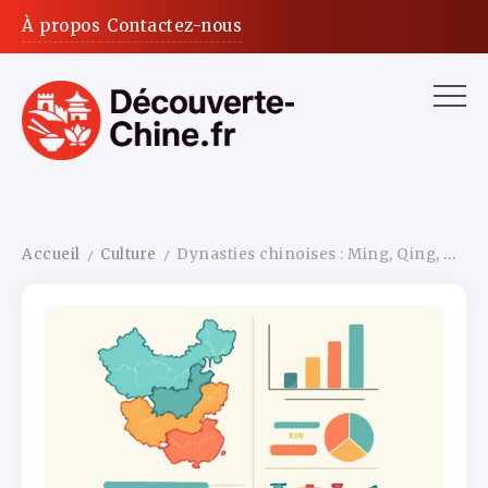
À propos
Contactez-nous
Accueil
Culture
Dynasties chinoises : Ming, Qing, Tang, Han — le guide pour s’y retrouver sans être sinologue
/
/