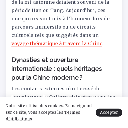
de la mi-automne dataient souvent de la
période Han ou Tang. Aujourd’hui, ces
marqueurs sont mis à l’honneur lors de
parcours immersifs ou de circuits
culturels tels que suggérés dans un
voyage thématique à travers la Chine
.
Dynasties et ouverture
internationale : quels héritages
pour la Chine moderne ?
Les contacts externes n’ont cessé de
transformer la
Culture chinoise
: sous les
Han, le dialogue avec la Perse et Rome
Notre site utilise des cookies. En naviguant
Accepter
sur ce site, vous acceptez les
Termes
s’intensifie par la route de la soie ; les
d'utilisations
.
Tang font de la Chine la plaque tournante