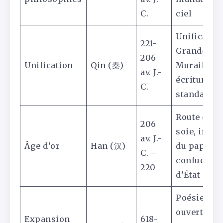
C.
ciel
Unification
221-
Grande
206
Unification
Qin (秦)
Muraille,
av. J.-
écriture
C.
standardis
Route de la
206
soie, inven
av. J.-
Âge d’or
Han (汉)
du papier,
C. –
confucian
220
d’État
Poésie,
ouverture 
Expansion
618-