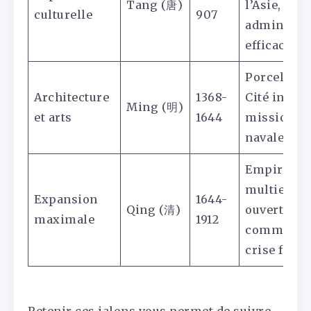
Tang (唐)
l’Asie,
culturelle
907
administra
efficace
Porcelaine
Architecture
1368-
Cité interdi
Ming (明)
et arts
1644
missions
navales
Empire
multiethni
Expansion
1644-
Qing (清)
ouverture
maximale
1912
commercia
crise final
Retenir ces jalons vous permet de suivre